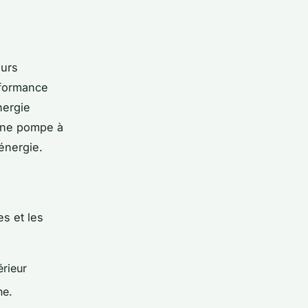
eurs
rformance
nergie
 une pompe à
'énergie.
es et les
érieur
ine.