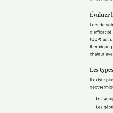
Évaluer l
Lors de votr
d'efficacit
(COP) est un
thermique p
chaleur ave
Les type
Il existe p
géothermiq
Les pomp
Les géot