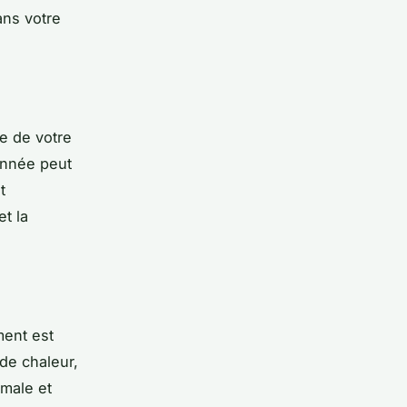
ans votre
e de votre
onnée peut
t
t la
ment est
de chaleur,
imale et