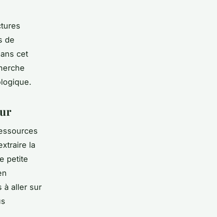
ctures
s de
Dans cet
cherche
logique.
eur
ressources
extraire la
e petite
en
 à aller sur
us