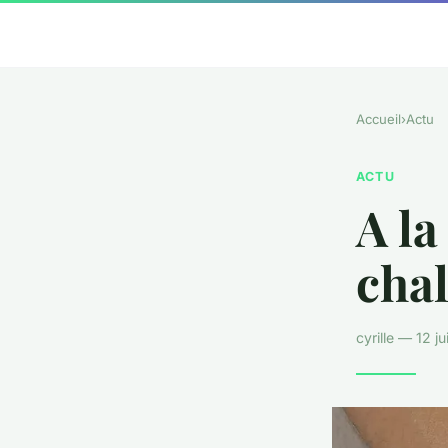
Accueil
›
Actu
ACTU
A la
cha
cyrille — 12 j