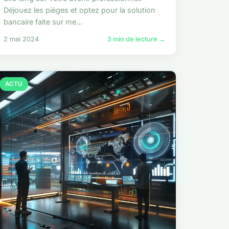
Déjouez les pièges et optez pour la solution
bancaire faite sur me...
2 mai 2024
3 min de lecture →
ACTU