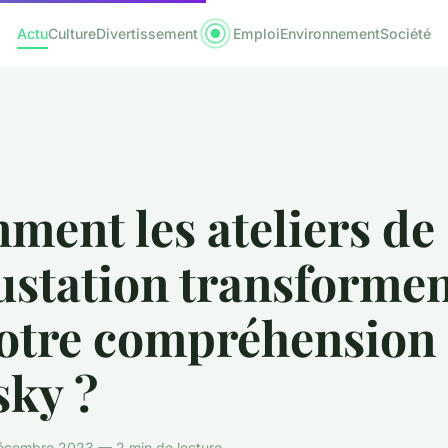
Actu
Culture
Divertissement
Emploi
Environnement
Société
ent les ateliers de
ustation transforme
votre compréhension
sky ?
décembre 2023 — 2 min de lecture