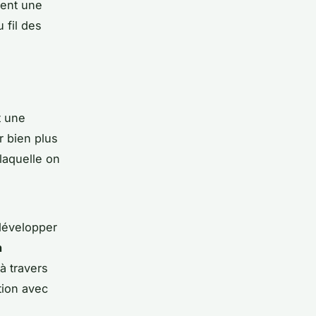
ient une
 fil des
t une
ir bien plus
 laquelle on
développer
n
à travers
tion avec