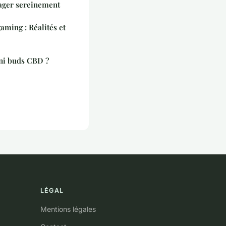
ager sereinement
ming : Réalités et
ni buds CBD ?
LÉGAL
Mentions légales