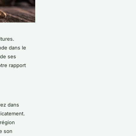
ltures.
nde dans le
 de ses
tre rapport
rez dans
licatement.
 région
de son