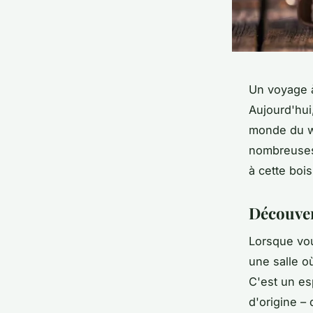
Un voyage à 
Aujourd'hui
monde du wh
nombreuses 
à cette boi
Découvert
Lorsque vou
une salle o
C'est un e
d'origine – 