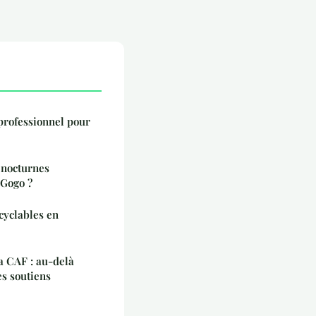
professionnel pour
 nocturnes
 Gogo ?
 cyclables en
a CAF : au-delà
es soutiens