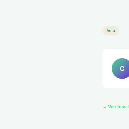
Actu
C
← Voir tous l