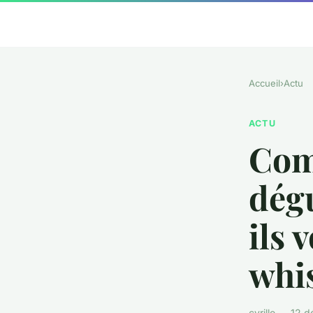
Accueil
›
Actu
ACTU
Comm
dég
ils 
whi
cyrille — 12 