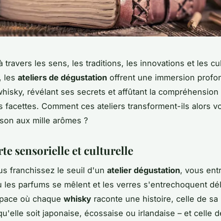
travers les sens, les traditions, les innovations et les cu
, les
ateliers de dégustation
offrent une immersion profo
isky, révélant ses secrets et affûtant la compréhension
facettes. Comment ces ateliers transforment-ils alors vo
sson aux mille arômes ?
e sensorielle et culturelle
s franchissez le seuil d'un
atelier dégustation
, vous ent
ù les parfums se mêlent et les verres s'entrechoquent dé
space où chaque
whisky
raconte une histoire, celle de sa
qu'elle soit japonaise, écossaise ou irlandaise – et celle 