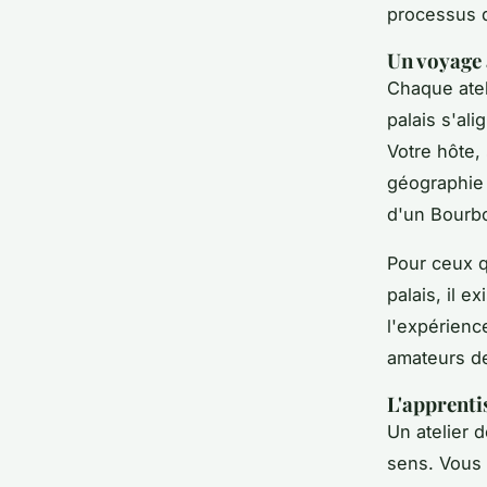
processus d
Un voyage 
Chaque atel
palais s'al
Votre hôte,
géographie 
d'un Bourbo
Pour ceux q
palais, il 
l'expérienc
amateurs d
L'apprenti
Un atelier 
sens. Vous