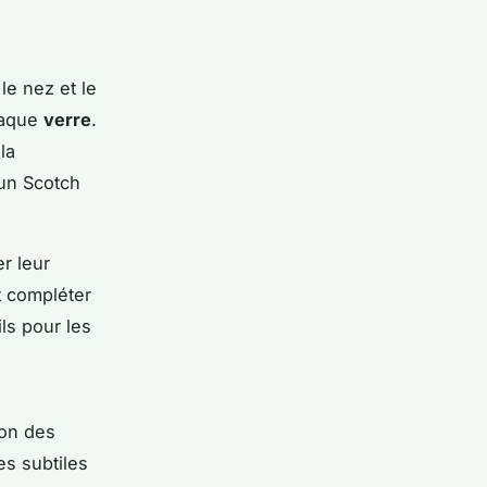
 le nez et le
chaque
verre
.
la
 un Scotch
r leur
t compléter
ls pour les
ion des
es subtiles